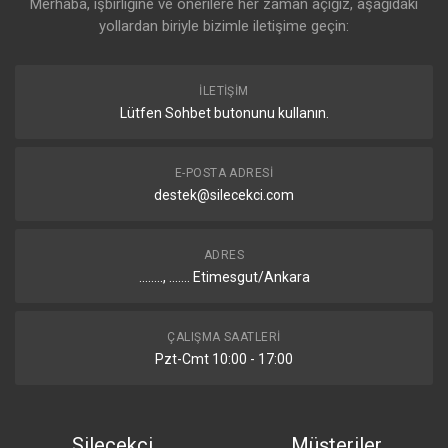
Merhaba, işbirliğine ve önerilere her zaman açığız, aşağıdaki
yollardan biriyle bizimle iletişime geçin:
İLETIŞIM
Lütfen Sohbet butonunu kullanın.
E-POSTA ADRESI
destek@silecekci.com
ADRES
........, ....... Etimesgut/Ankara
ÇALIŞMA SAATLERI
Pzt-Cmt 10:00 - 17:00
Silecekci
Müşteriler