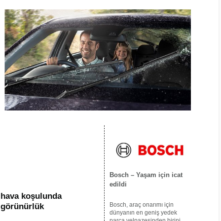
Bosch – Yaşam için icat
edildi
ü hava koşulunda
Bosch, araç onarımı için
görünürlük
dünyanın en geniş yedek
parça yelpazesinden birini