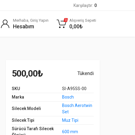
Karşılaştır:
0
Merhaba, Giriş Yapın
Alışveriş Sepeti
0
Hesabım
0,00
₺
500,00
₺
Tükendi
SKU
SI-A955S-00
Marka
Bosch
Bosch Aerotwin
Silecek Modeli
Set
Silecek Tipi
Muz Tipi
Sürücü Tarafı Silecek
600 mm