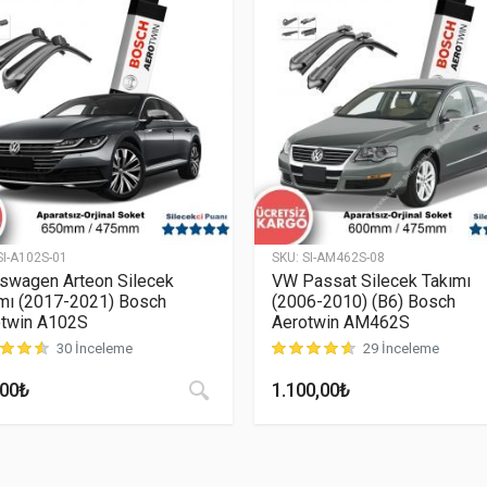
SI-A102S-01
SKU:
SI-AM462S-08
swagen Arteon Silecek
VW Passat Silecek Takımı
mı (2017-2021) Bosch
(2006-2010) (B6) Bosch
twin A102S
Aerotwin AM462S
30 İnceleme
29 İnceleme
ri puanına dayanarak 5 üzerinden
4.63
puan aldı
müşteri puanına dayanarak 5 üzer
,00
₺
1.100,00
₺