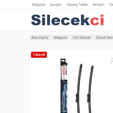
Mağaza
İpuçları
Sipariş Takibi
İletişim
D
Ana Sayfa
Mağaza
Oto Silecek
Bosch Aer
Tükendi