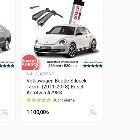
SKU:
SI-A798S-01
Volkswagen Beetle Silecek
Takımı (2011-2018) Bosch
Aerotwin A798S
29
30 İnceleme
inden
4.66
puan aldı
müşteri puanına dayanarak 5 üzerinden
4.77
puan aldı
1.100,00
₺