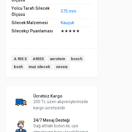
Ölçüsü
Yolcu Tarafı Silecek
575 mm
Ölçüsü
Silecek Malzemesi
Kauçuk
Silecekçi Puanlaması
★★★★★
Tags:
A 955 S
A955S
aerotwin
bosch
bosh
muz silecek
sessiz
Ücretsiz Kargo
200 TL üzeri alışverişlerinizde
kargo ücretsizidir
24/7 Mesaj Desteği
Sağ alttaki buton ile, üye