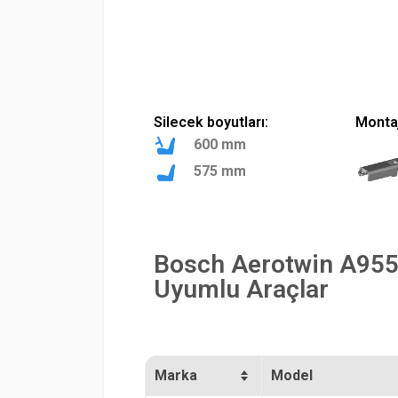
Silecek boyutları:
Montaj
600 mm
575 mm
Bosch Aerotwin A955
Uyumlu Araçlar
Marka
Model