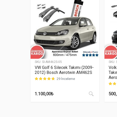
SKU:
SI-AM462S-05
SKU:
VW Golf 6 Silecek Takımı (2009-
Volk
2012) Bosch Aerotwin AM462S
Takı
Aero
29 İnceleme
müşteri puanına dayanarak 5 üzerinden
4.79
puan aldı
müşte
1.100,00
₺
500