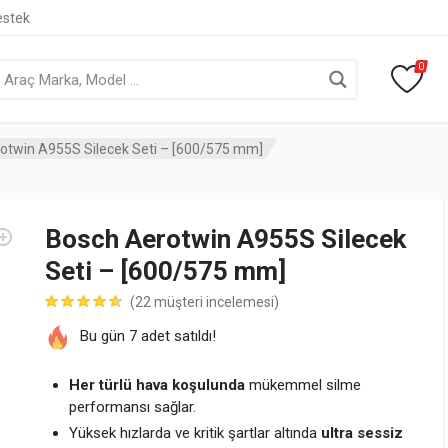
estek
0
otwin A955S Silecek Seti – [600/575 mm]
Bosch Aerotwin A955S Silecek
Seti – [600/575 mm]
(
22
müşteri incelemesi)
müşteri puanına dayanarak 5 üzerinden
4.68
puan aldı
Bu gün 7 adet satıldı!
Her türlü hava koşulunda
mükemmel silme
performansı sağlar.
Yüksek hızlarda ve kritik şartlar altında
ultra sessiz