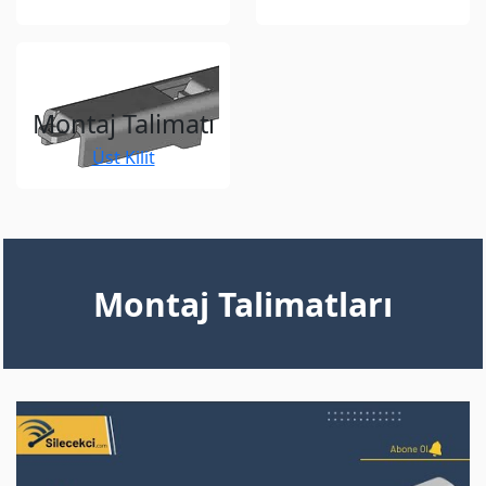
Montaj Talimatı
Üst Kilit
Montaj Talimatları