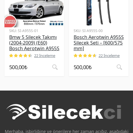
SKU:
SI-A955S-01
SKU:
SI-A955S-00
Bmw 5 Silecek Takımı
Bosch Aerotwin A955S
(2004-2009) (E60)
Silecek Seti – [600/575
Bosch Aerotwin A955S
mm]
22 İnceleme
22 İnceleme
müşteri puanına dayanarak 5 üzerinden
müşteri puanına dayanarak 5 üz
4.55
puan aldı
500,00
₺
500,00
₺
Merhaba, işbirliğine ve önerilere her zaman açığız, aşağıdaki