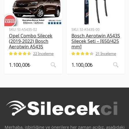
SKU:
SI-A543S-02
SKU:
SI-A543S-00
Opel Combo Silecek
Bosch Aerotwin A543S
(2019-2022) Bosch
Silecek Seti – [650/425
Aerotwin A543S
mm]
22 İnceleme
21 İnceleme
müşteri puanına dayanarak 5 üzerinden
müşteri puanına dayanarak 5 üz
4.64
puan aldı
1.100,00
₺
1.100,00
₺
Merhaba, işbirliğine ve önerilere her zaman açığız, aşağıdaki