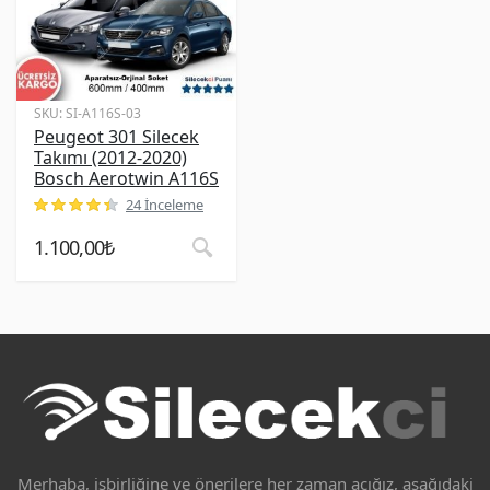
SKU:
SI-A116S-03
Peugeot 301 Silecek
Takımı (2012-2020)
Bosch Aerotwin A116S
24 İnceleme
müşteri puanına dayanarak 5 üzerinden
4.46
puan aldı
1.100,00
₺
Merhaba, işbirliğine ve önerilere her zaman açığız, aşağıdaki