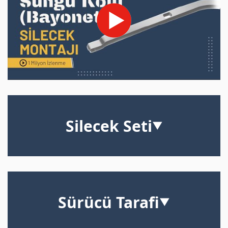
Silecek Seti
▼
Sürücü Tarafi
▼