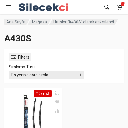
0
Ana Sayfa
Mağaza
Ürünler “A430S” olarak etiketlendi
A430S
Filters
Sıralama Türü
Tükendi