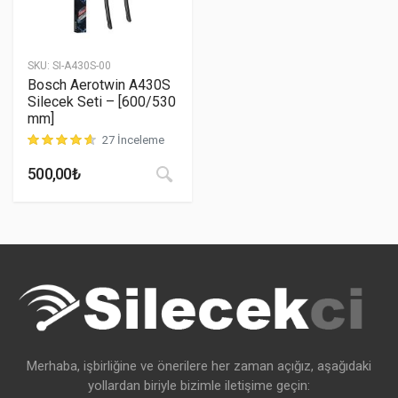
SKU:
SI-A430S-00
Bosch Aerotwin A430S
Silecek Seti – [600/530
mm]
27 İnceleme
müşteri puanına dayanarak 5 üzerinden
4.67
puan aldı
500,00
₺
Merhaba, işbirliğine ve önerilere her zaman açığız, aşağıdaki
yollardan biriyle bizimle iletişime geçin: